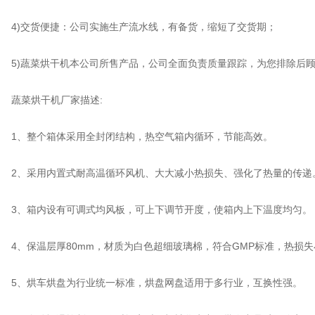
4)交货便捷：公司实施生产流水线，有备货，缩短了交货期；
5)蔬菜烘干机本公司所售产品，公司全面负责质量跟踪，为您排除后顾
蔬菜烘干机厂家描述:
1、整个箱体采用全封闭结构，热空气箱内循环，节能高效。
2、采用内置式耐高温循环风机、大大减小热损失、强化了热量的传递
3、箱内设有可调式均风板，可上下调节开度，使箱内上下温度均匀。
4、保温层厚80mm，材质为白色超细玻璃棉，符合GMP标准，热损失
5、烘车烘盘为行业统一标准，烘盘网盘适用于多行业，互换性强。