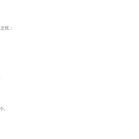
之忧；
。
小。