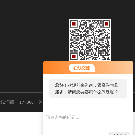
在线交流
扫一扫 微信咨询
您好！欢迎前来咨询，很高兴为您
服务，请问您要咨询什么问题呢？
访问量：177360
管理登陆