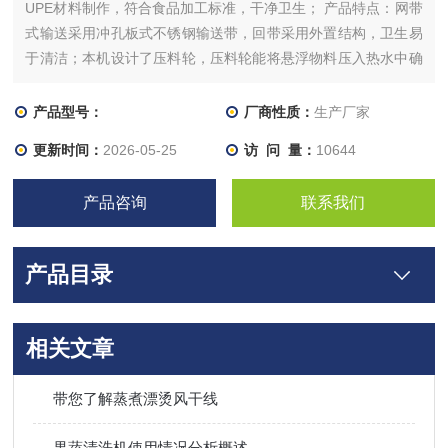
UPE材料制作，符合食品加工标准，干净卫生； 产品特点：网带
式输送采用冲孔板式不锈钢输送带，回带采用外置结构，卫生易
于清洁；本机设计了压料轮，压料轮能将悬浮物料压入热水中确
保物料充分加热，尤其适用叶类、丝类、丁类等物料；主机输送
板带配有变频器，物料漂烫时间可调整到更佳状态，适用各种果
产品型号：
厂商性质：
生产厂家
蔬食品的漂烫；
更新时间：
2026-05-25
访 问 量：
10644
产品咨询
联系我们
产品目录
相关文章
带您了解蒸煮漂烫风干线
果蔬清洗机使用情况分析概述