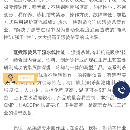
极变频调速，噪音低，不锈钢网带强度高，伸缩性小，不易
变形，易保养。该机结构紧凑、操作方便、故障率低，加热
方式采用锅炉蒸汽或锅炉热水，特别适合连续漂烫杀青作
业。*解决了漂烫过程中因为自动化程度底而造成的“随意
性”加强了“*性”，大大提高了漂烫杀青的成功率。
蒸煮漂烫风干流水线
性能 ：漂烫杀菌,冷却机是吸收*技
术，结合国内食品、饮料、制药等行业的现在生产工艺需要
研制成功的集灭菌漂烫、冷却与一体的新型产品。该系列杀
菌，冷却机采用优质不锈钢制作，的控制仪表，有造型美
观。操作机维护方便等特点，与目前土法(杀菌池)相比劳动
强度低，人力少，自控化程度高，温度可在98°内自动调
控，上下层水温差较小，产品质量容易控制，本产品*符号
GMP，HACCP的认证要求，卫生高率，是蔬菜食品加工行
业的理想设备。
原理：蔬菜漂烫杀菌作业，在食品、饮料、制药等行业