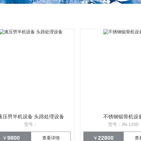
液压劈半机设备 头蹄处理设备
不锈钢锯骨机设
型号：
型号：JN-1200
9800
22800
￥
查看详情
￥
查