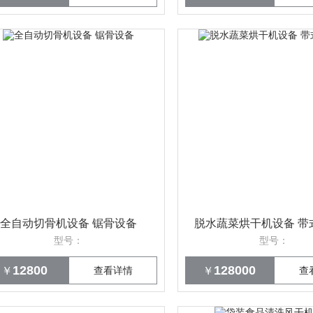
全自动切骨机设备 锯骨设备
脱水蔬菜烘干机设备 带
型号：
型号：
12800
128000
￥
查看详情
￥
查