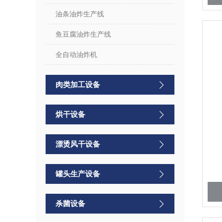
油条油炸生产线
鱼豆腐油炸生产线
全自动油炸机
肉类加工设备
烘干设备
漂烫风干设备
罐头生产设备
杀菌设备