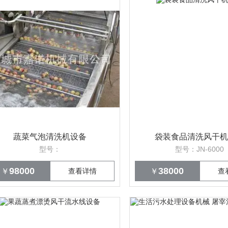
蔬菜气泡清洗机设备
袋装食品清洗风干机
型号：
型号：JN-6000
98000
38000
￥
查看详情
￥
查