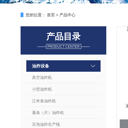
您的位置：
首页
>
产品中心
产品目录
PRODUCT CENTER
油炸设备
真空油炸机
小型油炸机
江米条油炸机
薯条（片）油炸机
豆泡油炸生产线