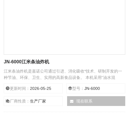
JN-6000江米条油炸机
江米条油炸机是嘉诺公司通过引进、消化吸收*技术、研制开发的一
种节油、环保、卫生、实用的高新食品设备。 本机采用“油水混
合”和“水在空气中自然冷却”的工艺，*改变了传统油炸设备的结构，
更新时间：
2026-05-25
型号：
JN-6000
从根本上解除了传统油炸机的弊端，进而引导了新世纪的饮食新时
尚，本系列产品的问世被同行业认定为油炸设备的一次革命。
厂商性质：
生产厂家
现在联系