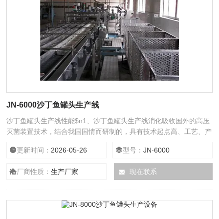
JN-6000沙丁鱼罐头生产线
沙丁鱼罐头生产线性能$n1、沙丁鱼罐头生产线消化吸收国外的高压
灭菌装置技术，结合我国国情而研制的，具有技术起点高、工艺、产
品稳定和实用性好等优点。$n2、主要部件采用不锈钢制造，符合食
更新时间：
2026-05-26
型号：
JN-6000
品卫生要求，抗腐蚀性强，设备使用寿命长，设备经劳动局安全检查
合格、保护装置安全可靠。 $n3、杀菌效果好。在食品被加热杀菌过
厂商性质：
生产厂家
现在联系
程中，食品中的微生物将有不同的变化，有的可能被消灭，有的可能
被破坏，这是一种不好的现象。与此同时，食品本身的品质，营养成
份及包装物外形等也将起变化，这又是一种不好的现象。食品加热杀
菌的大目的就是把致病菌、产毒菌杀死，而使食品本身只应受到小的
影响，高温短时间的杀菌方法是*能达到上述目的的。