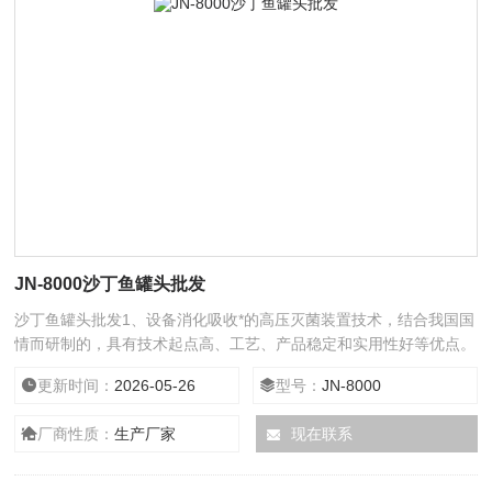
JN-8000沙丁鱼罐头批发
沙丁鱼罐头批发1、设备消化吸收*的高压灭菌装置技术，结合我国国
情而研制的，具有技术起点高、工艺、产品稳定和实用性好等优点。
2、主要部件采用不锈钢制造，符合食品卫生要求，抗腐蚀性强，设
更新时间：
2026-05-26
型号：
JN-8000
备使用寿命长，设备经劳动局安全检查合格、保护装置安全可靠。
厂商性质：
生产厂家
现在联系