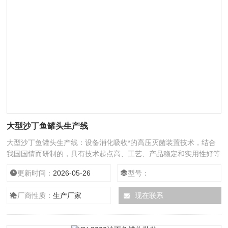
大型沙丁鱼罐头生产线
大型沙丁鱼罐头生产线：设备消化吸收*的高压灭菌装置技术，结合
我国国情而研制的，具有技术起点高、工艺、产品稳定和实用性好等
优点。 2、主要部件采用不锈钢制造，符合食品卫生要求，抗腐蚀性
更新时间：
2026-05-26
型号：
强，设备使用寿命长，设备经劳动局安全检查合格、保护装置安全可
靠。
厂商性质：
生产厂家
现在联系