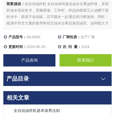
简要描述：
全自动油炸机 全自动休闲食品油水分离油炸线，采用
的油水混合技术，变频调速。工作时，炸品的残渣沉入油槽下面
的水中，残渣不会结碳，且可随水一起通过排污阀放掉。同时，
残渣中所含大量的食用有经过油水分离后返回油层。这样既大大
延长了油的使用周期，减少了油的消耗，节油效果十分明显，又
使得炸品色、香、味更佳，外观也更加干净漂亮。
产品型号：
JN-6000
厂商性质：
生产厂家
更新时间：
2026-05-25
访 问 量：
2224
产品咨询
联系我们
产品目录
相关文章
全自动油炸机基本保养法则