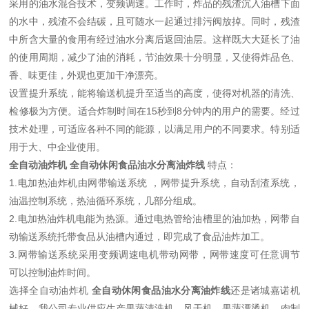
采用的油水混合技术，变频调速。工作时，炸品的残渣沉入油槽下面
的水中，残渣不会结碳，且可随水一起通过排污阀放掉。同时，残渣
中所含大量的食用有经过油水分离后返回油层。这样既大大延长了油
的使用周期，减少了油的消耗，节油效果十分明显，又使得炸品色、
香、味更佳，外观也更加干净漂亮。
设置提升系统，能将输送机提升至适当的高度，使得对机器的清洗、
检修极为方便。适合炸制时间在15秒到8分钟内的用户的需要。经过
技术处理，可适应各种不同的能源，以满足用户的不同要求。特别适
用于大、中企业使用。
全自动油炸机 全自动休闲食品油水分离油炸线
特点：
1.电加热油炸机由网带输送系统 ，网带提升系统，自动刮渣系统，
油温控制系统，热油循环系统，几部分组成。
2.电加热油炸机电能为热源。通过电热管给油槽里的油加热，网带自
动输送系统托带食品从油槽内通过，即完成了食品油炸加工。
3.网带输送系统采用变频调速电机带动网带，网带速度可任意调节
可以控制油炸时间。
选择全自动油炸机
全自动休闲食品油水分离油炸线
还是诸城嘉诺机
械好，我公司专业供应生产果蔬清洗机，风干机，果蔬漂烫机，肉制