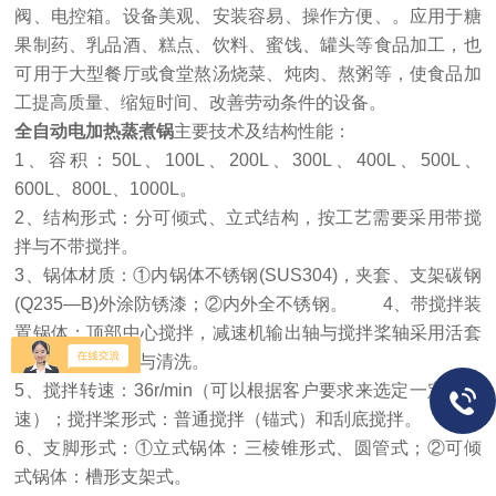
阀、电控箱。设备美观、安装容易、操作方便、。应用于糖
果制药、乳品酒、糕点、饮料、蜜饯、罐头等食品加工，也
可用于大型餐厅或食堂熬汤烧菜、炖肉、熬粥等，使食品加
工提高质量、缩短时间、改善劳动条件的设备。
全自动电加热蒸煮锅
主要技术及结构性能：
1、容积：50L、100L、200L、300L、400L、500L、
600L、800L、1000L。
2、结构形式：分可倾式、立式结构，按工艺需要采用带搅
拌与不带搅拌。
3、锅体材质：①内锅体不锈钢(SUS304)，夹套、支架碳钢
(Q235—B)外涂防锈漆；②内外全不锈钢。 4、带搅拌装
置锅体：顶部中心搅拌，减速机输出轴与搅拌桨轴采用活套
连接，方便拆装与清洗。
5、搅拌转速：36r/min（可以根据客户要求来选定一定的转
速）；搅拌桨形式：普通搅拌（锚式）和刮底搅拌。
6、支脚形式：①立式锅体：三棱锥形式、圆管式；②可倾
式锅体：槽形支架式。