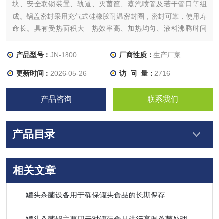
块、安全联锁装置、轨道、灭菌筐、蒸汽喷管及若干管口等组
成。锅盖密封采用充气式硅橡胶耐温密封圈，密封可靠，使用寿
命长。具有受热面积大，热效率高、加热均匀、液料沸腾时间
短、加热温度容易控制等特点。
产品型号：
JN-1800
厂商性质：
生产厂家
更新时间：
2026-05-26
访 问 量：
2716
产品咨询
联系我们
产品目录
相关文章
罐头杀菌设备用于确保罐头食品的长期保存
罐头杀菌锅主要用于对罐装食品进行高温杀菌处理