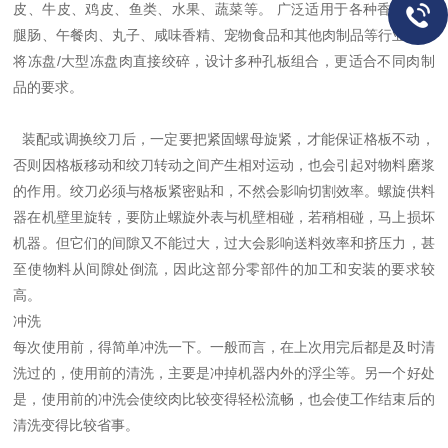
皮、牛皮、鸡皮、鱼类、水果、蔬菜等。 广泛适用于各种香肠、火
腿肠、午餐肉、丸子、咸味香精、宠物食品和其他肉制品等行业。可
将冻盘/大型冻盘肉直接绞碎，设计多种孔板组合，更适合不同肉制
品的要求。
装配或调换绞刀后，一定要把紧固螺母旋紧，才能保证格板不动，
否则因格板移动和绞刀转动之间产生相对运动，也会引起对物料磨浆
的作用。绞刀必须与格板紧密贴和，不然会影响切割效率。螺旋供料
器在机壁里旋转，要防止螺旋外表与机壁相碰，若稍相碰，马上损坏
机器。但它们的间隙又不能过大，过大会影响送料效率和挤压力，甚
至使物料从间隙处倒流，因此这部分零部件的加工和安装的要求较
高。
冲洗
每次使用前，得简单冲洗一下。一般而言，在上次用完后都是及时清
洗过的，使用前的清洗，主要是冲掉机器内外的浮尘等。另一个好处
是，使用前的冲洗会使绞肉比较变得轻松流畅，也会使工作结束后的
清洗变得比较省事。