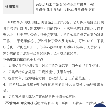
肉制品加工厂设备,冷冻食品厂设备,中餐
适用范围
店设备,休闲食品厂设备,西餐店设备,其他
100型号冻肉
绞肉机
是肉食品加工的*设备。它可将未经解冻的荣
快直接进行绞切，制成规格不同的肉粒，不损害肌肉纤维组织，肉料
升温小，利于产品保鲜，延长货架期。为斩拌或搅拌做好前期的准备
工作。由于无须解冻，所以保持了营养及肉鲜味。可绞-18℃一下块
状冻肉，鲜肉也可加工。设备不损害肌肉纤维组织结构。无需解冻，
减少肉的营养成分和蛋白的损失，也可绞缓化的肉。
不锈钢冻肉绞肉机
主要特点：
1、采用优质不锈钢制造，对加工物料无污染，符合食品卫生标准。
2、刀具经特殊热处理，耐磨性能*，使用寿命长。
3、操作简单、拆卸组装方便，容易清洗、加工产品范围广。
4、物料加工后能很好地保持其原有的各种营养成分，保鲜效果良
好。
5、刀具可根据实际使用要求随意进行调节或更换。
不锈钢冻肉绞肉机
适用于各种冻肉、鲜肉、鸡骨架、鸭骨架、猪