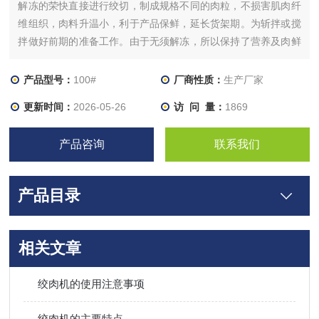
解冻的荣快直接进行绞切，制成规格不同的肉粒，不损害肌肉纤
维组织，肉料升温小，利于产品保鲜，延长货架期。为斩拌或搅
拌做好前期的准备工作。由于无须解冻，所以保持了营养及肉鲜
味。可绞-18℃一下块状冻肉，鲜肉也可加工。设备不损害肌肉
纤维组织结构。无需解冻，减少肉的营养成分和蛋白的损失，也
产品型号：
100#
厂商性质：
生产厂家
可绞缓化的肉。
更新时间：
2026-05-26
访 问 量：
1869
产品咨询
联系我们
产品目录
相关文章
绞肉机的使用注意事项
绞肉机的主要特点