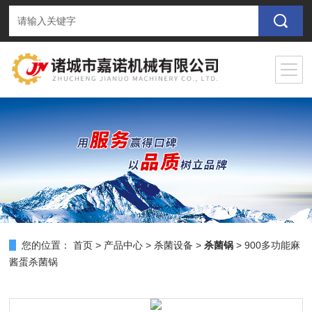
您的位置：
首页
>
产品中心
>
杀菌设备
>
杀菌锅
> 900多功能麻
酱蛋杀菌锅