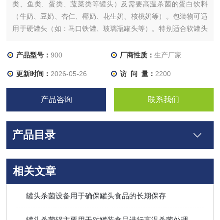
类、鱼类、蛋类、蔬菜类等罐头）及需要高温杀菌的蛋白饮料
（牛奶、豆奶、杏仁、椰奶、花生奶、核桃奶等）。包装物可适
用于硬罐头（如：马口铁罐、玻璃瓶罐头等）。特别适合软罐头
类（如：火腿肠、蒸煮袋装鸡、扒鸡、纯牛奶）。
产品型号：
900
厂商性质：
生产厂家
更新时间：
2026-05-26
访 问 量：
2200
产品咨询
联系我们
产品目录
相关文章
罐头杀菌设备用于确保罐头食品的长期保存
罐头杀菌锅主要用于对罐装食品进行高温杀菌处理