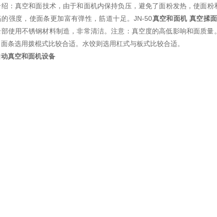
介绍：真空和面技术，由于和面机内保持负压，避免了面粉发热，使面粉和
的强度，使面条更加富有弹性，筋道十足。JN-50
真空和面机 真空揉
全部使用不锈钢材料制造，非常清洁。注意：真空度的高低影响和面质量
：面条选用拨棍式比较合适。水饺则选用杠式与板式比较合适。
自动真空和面机设备