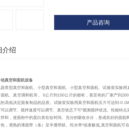
产品咨询
细介绍
自动真空和面机设备
机器类型真空和面机、小型真空和面机、小型真空和面机、试验室实验用
面机、真空调和机等。 5公斤到150公斤的都有，甚至有的厂家产到200公斤一
的高低决定面食制品的品质。试验室实验用真空和面机压力可达到-0.1
度可以调节、搅拌速度可以调节、真空状态下可*观测搅拌状况。性能特点
下拌和，使面粉中的蛋白质在短时间、充分的吸收水分，形成良好的面筋网
色，煮熟的薄面带（条）呈半透明状。吃水率*或者极低,真空和面机可在吃水