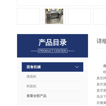
详
产品目录
PRODUCT CENTER
面食机械
揉面机
真空拌
真空度
和面机
真空
查看全部产品
负压
呈微黄