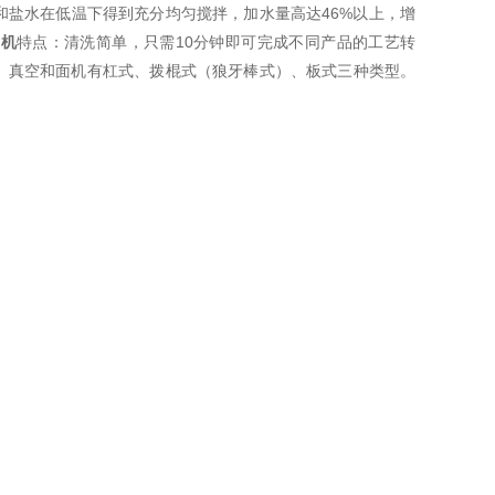
盐水在低温下得到充分均匀搅拌，加水量高达46%以上，增
面机
特点：清洗简单，只需10分钟即可完成不同产品的工艺转
。真空和面机有杠式、拨棍式（狼牙棒式）、板式三种类型。