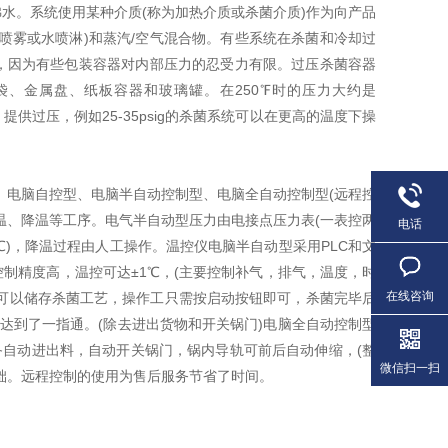
。系统使用某种介质(称为加热介质或杀菌介质)作为向产品
喷雾或水喷淋)和蒸汽/空气混合物。有些系统在杀菌和冷却过
，因为有些包装容器对内部压力的忍受力有限。过压杀菌容器
、金属盘、纸板容器和玻璃罐。在250℉时的压力大约是
压。提供过压，例如25-35psig的杀菌系统可以在更高的温度下操
电脑自控型、电脑半自动控制型、电脑全自动控制型(远程控
温、降温等工序。电气半自动型压力由电接点压力表(一表控两
电话
±1℃)，降温过程由人工操作。温控仪电脑半自动型采用PLC和文
制精度高，温控可达±1℃，(主要控制补气，排气，温度，时
在线咨询
，可以储存杀菌工艺，操作工只需按启动按钮即可，杀菌完毕后
上达到了一指通。(除去进出货物和开关锅门)电脑全自动控制型
备自动进出料，自动开关锅门，锅内导轨可前后自动伸缩，(整
微信扫一扫
础。远程控制的使用为售后服务节省了时间。