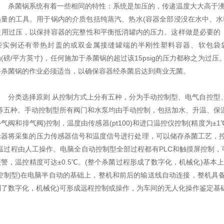
杀菌锅系统有着一些相同的特性：系统是加压的，传递温度大大高于沸水
热量的工具。用于锅内的介质包括纯蒸汽、热水(容器全部浸没在水中、水
使用过压，以保持容器的完整性和平衡抵消罐内的压力。这样做是必要的
些实例还有带热封盖的或双金属接缝罐端的半刚性塑料容器、软包袋袋
sig(磅/平方英寸)，任何施加于杀菌锅的超过该15psig的压力都称之为过
--杀菌锅的作业必须适当，以确保容器经杀菌后达到商业无菌。
分类选择原则 从控制方式上分有五种，分为手动控制型、电气自控型、
)等五种。手动控制型所有阀门和水泵均由手动控制，包括加水、升温、保
气阀和排气阀)控制，温度由传感器(pt100)和进口温控仪控制(精度为
示器将采集的压力传感器信号和温度信号进行处理，可以储存杀菌工艺，控
降温过程由人工操作。电脑全自动控制型全部过程都有PLC和触摸屏控制
警，温控精度可达±0.5℃。(整个杀菌过程形成了数字化，机械化)基本
程控制型)在电脑半自动的基础上，整机和前后的输送线自动连接，整机具
到了数字化，机械化)可形成远程控制或操作，为车间的无人化操作鉴定基