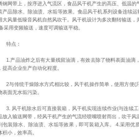
锈钢网带上，按序进入气流区，食品风干机产生的高压、低温的
装产品除水、除油渍、水垢等效果。食品风干机系列设备连续运转
用大风量低噪音风机自然风吹干。风干机设计为多次翻转输送，
设备采用变频输送，速度可调输送平稳。
特点：
1.产品油炸之后有大量残留油滴，有效去除了物料表面油滴，
，提高企业生产自动化程度。
2与传统干燥除水方式相比较，风干机操作简单，使用方便(只需
物表面无水垢污染。
3. 风干机除水后可直接装箱，风干机实现连续作业(与连续工
品放入输送网带，经风干机产生的气流经喷嘴喷射而出，吹干风
到包装除水、除油渍、水垢等效果，即可装箱入库。 4.采用优质
体积小，效率高。