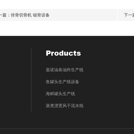
一篇：
排骨切骨机 锯骨设备
下一
Products
嘉诺油条油炸生产线
鱼罐头生产线设备
海鲜罐头生产线
蒸煮漂烫风干流水线