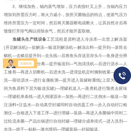
3、继续加热，锅内蒸气增加，压力表指针又上升，当锅内压力
增加到所需压力时，将火力减小，按所灭菌物品的特点，使蒸气压力
维持所需压力一定时间，然后将灭菌器断电或断火，让其自然冷后再
慢慢打开排气阀以排除余气，然后才能开盖取物。
鱼罐头生产线设备
工艺流程是原料进入冷冻库—出货上解冻架
(开启解冻机)—欲解冻—输送到解冻机—解冻出料—提升到—滚筒去
鳞机—去鳞后提升到—去头线—后将鱼头存送至存头斗—鱼身进分辨
去骨工序进行鱼骨分离—提升输送到—气泡清洗机—后进行沥水—人
工修剪—再进入切断机—后进水洗—进浸盐机定时腌制收紧—喷淋清
洗—筛动沥水—进行金属检测—提升进入装罐称重线(上层为空罐中
间为鱼原料下层为输送实罐)—理罐机送入—蒸煮机进行预煮去腥味
—理罐机单条线—进入倒灌沥水—加热—再进行二次倒水—输送—加
注汤料+注盐水—自动真空封罐同时自动供盖工作—步入自动封口检
测仪—合格进入下道工序—进行理罐—装袋—再进入杀菌锅中同时二
过轮流杀菌—产品出锅进行自动封罐—理罐分成单排式—进入洗剂—
水洗—烘干—贴标—激光喷码—理罐装箱—封箱输送。