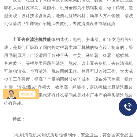
容积大而且效率高、耗能小，机身全部为不锈钢制造，做工精细、造
型美观，设计技术含量高，能自动旋转出料，简单大方不锈蚀、清洗
到位清洁卫生详细介绍地瓜去皮机，去皮清洗设备市场优势;
土豆去皮清洗机性能
体构造优：电机、变速器、8-15支毛棍等组
成，是我们厂吸取了国内外对根薯类加工机械的特点设计制造的，采
用毛刷原理，广泛适用于各种芋头、生姜、马铃薯、红薯、猕猴桃、
各种萝卜、等根茎类果蔬的清洗、脱皮。该土豆去皮机，去皮清洗机
可单独清洗，也可清洗、脱皮同时工作。并且可以连续工作。大大减
少了工作强度，提高了产量的同时节省了成本，设备外形美观，操作
方便，清洗(脱皮)容积大、效率高，耗能小，嘉诺机械土豆清洗脱皮
机是您的选择，如果您还有什么疑问或是对本厂生产的芋头清洗脱皮
机有兴趣。
特点：
1毛刷清洗机采用优质耐蚀钢制作，安全卫生，符合国家食品卫