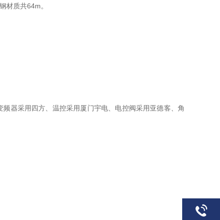
不锈钢材质共64m。
西品牌、变频器采用四方、温控采用厦门宇电、电控阀采用亚德客、角