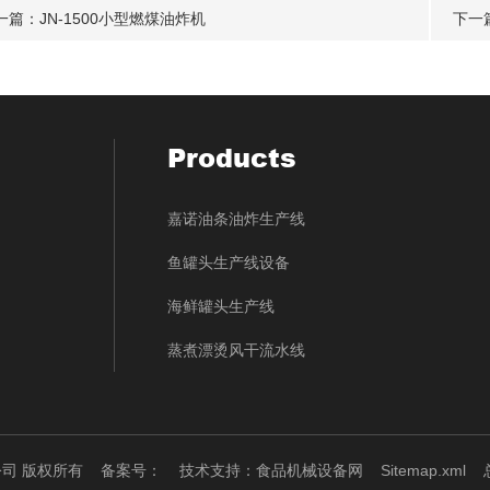
一篇：
JN-1500小型燃煤油炸机
下一
Products
嘉诺油条油炸生产线
鱼罐头生产线设备
海鲜罐头生产线
蒸煮漂烫风干流水线
限公司 版权所有
备案号：
技术支持：
食品机械设备网
Sitemap.xml
总