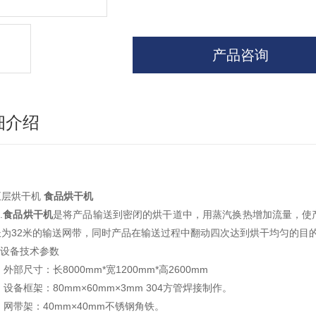
产品咨询
细介绍
五层烘干机
食品烘干机
.
食品烘干机
是将产品输送到密闭的烘干道中，用蒸汽换热增加流量，使
长为32米的输送网带，同时产品在输送过程中翻动四次达到烘干均匀的目
.设备技术参数
) 外部尺寸：长8000mm*宽1200mm*高2600mm
) 设备框架：80mm×60mm×3mm 304方管焊接制作。
) 网带架：40mm×40mm不锈钢角铁。