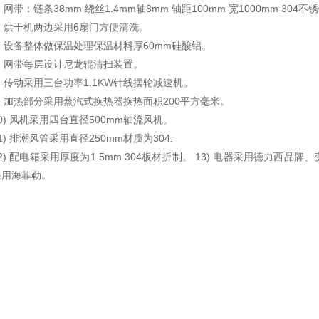
) 网带：链条38mm 绕丝1.4mm轴8mm 轴距100mm 宽1000mm 304
5) 烘干机两边采用6扇门方便清洗。
)
设备整体做保温处理保温材料厚60mm硅酸铝。
7) 网带每层设计尼龙辊清扫装置。
) 传动采用三台功率1.1KW针线摆轮减速机。
9) 加热部分采用蒸汽式换热器换热面积200平方毫米。
0) 风机采用四台直径500mm轴流风机。
1) 排潮风管采用直径250mm材质为304.
12) 配电箱采用厚度为1.5mm 304板材折制。 13) 电器采用德力
采用海菲勒。