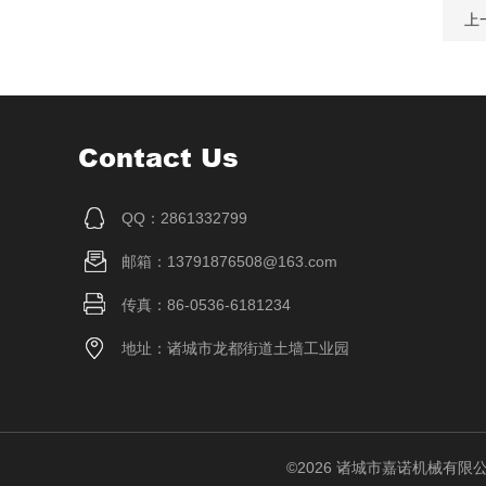
上
Contact Us
QQ：2861332799
邮箱：13791876508@163.com
传真：86-0536-6181234
地址：诸城市龙都街道土墙工业园
©2026 诸城市嘉诺机械有