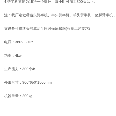
4.劈半机速度为15秒一个循环，每小时可加工300头以上。
注：我厂定做母猪头劈半机、牛头劈半机、羊头劈半机、猪脚劈半机，
该设备可将猪头劈成两半同时保留猪脑(根据工艺要求)
源：380V 50Hz
功率：4kw
生产能力：300个/h
形尺寸：900*650*1800mm
机器重量：200kg