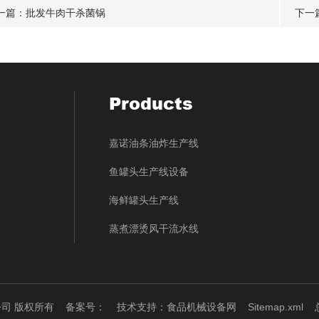
一篇：
批发牛肉干杀菌锅
下一
Products
嘉诺油条油炸生产线
鱼罐头生产线设备
海鲜罐头生产线
蒸煮漂烫风干流水线
限公司 版权所有
备案号：
技术支持：
食品机械设备网
Sitemap.xml
总