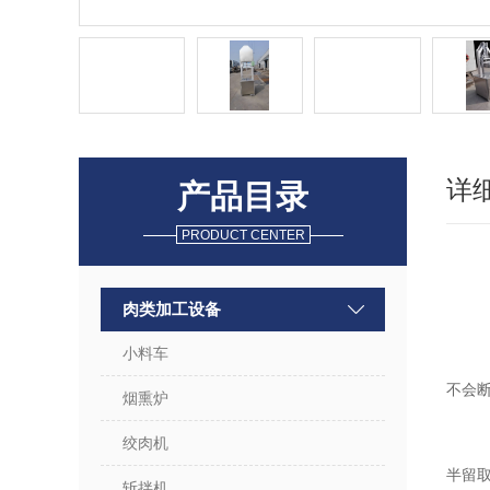
详
产品目录
PRODUCT CENTER
肉类加工设备
小料车
不会
烟熏炉
绞肉机
半留
斩拌机