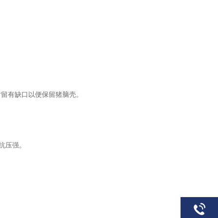
刀片留有缺口以便保留猪脑壳。
抗压强。