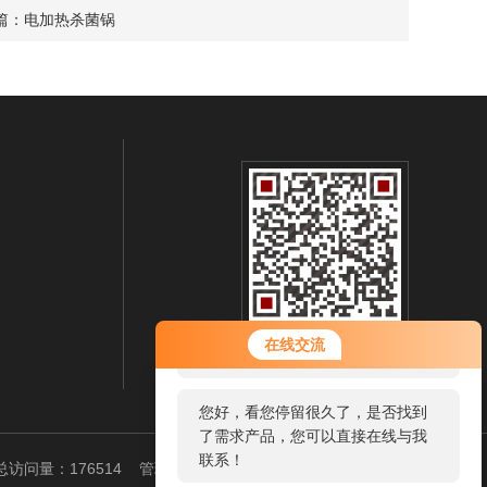
篇：
电加热杀菌锅
您好！欢迎前来咨询，很高兴为您
在线交流
扫一扫 微信咨询
服务，请问您要咨询什么问题呢？
您好，看您停留很久了，是否找到
了需求产品，您可以直接在线与我
联系！
访问量：176514
管理登陆