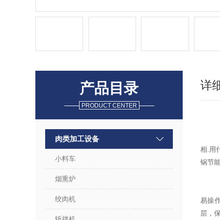
详
产品目录
PRODUCT CENTER
肉类加工设备
相.
小料车
锅节能
烟熏炉
绞肉机
易操
层，
斩拌机