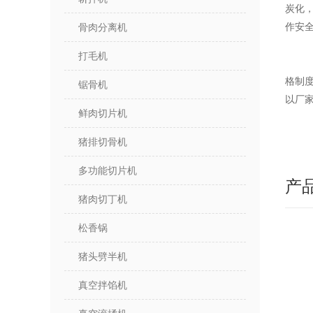
炭化
作安
骨肉分离机
打毛机
格制
锯骨机
以厂
鲜肉切片机
猪排切骨机
多功能切片机
产
猪肉切丁机
松香锅
猪头劈半机
真空拌馅机