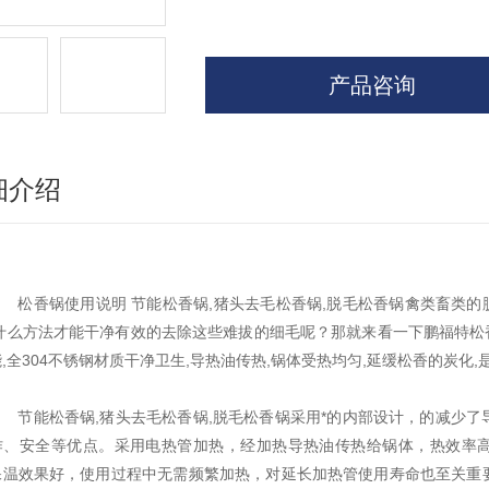
产品咨询
细介绍
松香锅使用说明 节能松香锅,猪头去毛松香锅,脱毛松香锅禽类畜类的脱
用什么方法才能干净有效的去除这些难拔的细毛呢？那就来看一下鹏福特松香
,全304不锈钢材质干净卫生,导热油传热,锅体受热均匀,延缓松香的炭化
节能松香锅,猪头去毛松香锅,脱毛松香锅采用*的内部设计，的减少了
作、安全等优点。采用电热管加热，经加热导热油传热给锅体，热效率高
保温效果好，使用过程中无需频繁加热，对延长加热管使用寿命也至关重