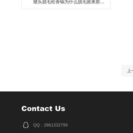
猪头脱毛松香锅为什么脱毛效果那么好？你看它的配置有多好就知道了
上
Contact Us
QQ：2861332799