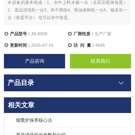
本设备的基本组成：1、水中上料水箱一台（含高压喷淋装置）
2、蛋品清洗机一台3、风干两组4、喷油保鲜机一台5、输送机一
台（收蛋平台） 也可以水中收蛋。
全自动鸭蛋清洗机
产品型号：
JN-6000
厂商性质：
生产厂家
更新时间：
2026-07-16
访 问 量：
4695
产品咨询
联系我们
产品目录
相关文章
烟熏炉保养核心法
果蔬清洗机的参数和介绍