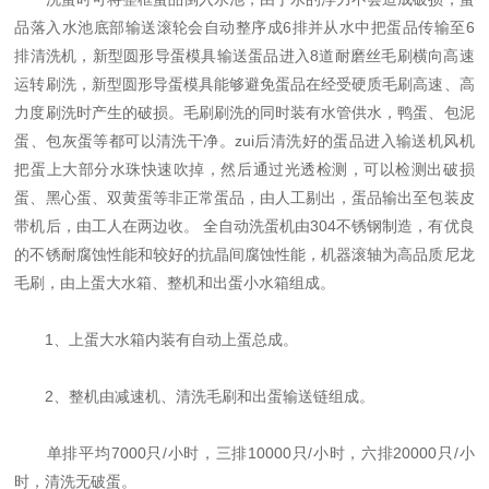
品落入水池底部输送滚轮会自动整序成6排并从水中把蛋品传输至6
排清洗机，新型圆形导蛋模具输送蛋品进入8道耐磨丝毛刷横向高速
运转刷洗，新型圆形导蛋模具能够避免蛋品在经受硬质毛刷高速、高
力度刷洗时产生的破损。毛刷刷洗的同时装有水管供水，鸭蛋、包泥
蛋、包灰蛋等都可以清洗干净。zui后清洗好的蛋品进入输送机风机
把蛋上大部分水珠快速吹掉，然后通过光透检测，可以检测出破损
蛋、黑心蛋、双黄蛋等非正常蛋品，由人工剔出，蛋品输出至包装皮
带机后，由工人在两边收。 全自动洗蛋机由304不锈钢制造，有优良
的不锈耐腐蚀性能和较好的抗晶间腐蚀性能，机器滚轴为高品质尼龙
毛刷，由上蛋大水箱、整机和出蛋小水箱组成。
1、上蛋大水箱内装有自动上蛋总成。
2、整机由减速机、清洗毛刷和出蛋输送链组成。
单排平均7000只/小时，三排10000只/小时，六排20000只/小
时，清洗无破蛋。