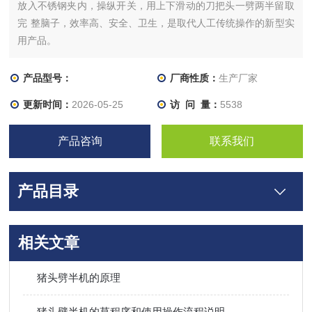
放入不锈钢夹内，操纵开关，用上下滑动的刀把头一劈两半留取
完 整脑子，效率高、安全、卫生，是取代人工传统操作的新型实
用产品。
产品型号：
厂商性质：
生产厂家
更新时间：
2026-05-25
访 问 量：
5538
产品咨询
联系我们
产品目录
相关文章
猪头劈半机的原理
猪头劈半机的草程序和使用操作流程说明