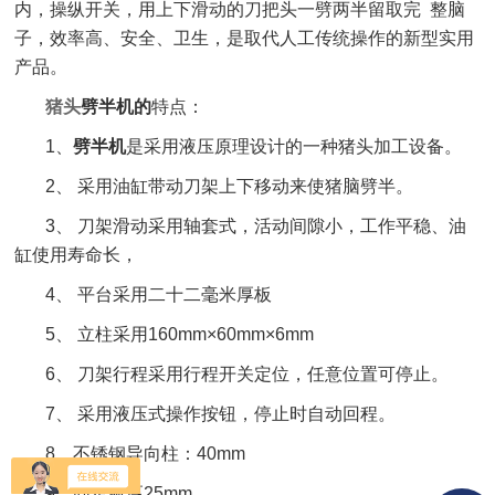
内，操纵开关，用上下滑动的刀把头一劈两半留取完
整脑
子，效率高、安全、卫生，是取代人工传统操作的新型实用
产品。
猪头
劈半机的
特点：
1
、
劈半机
是采用液压原理设计的一种猪头加工设备。
2
、
采用油缸带动刀架上下移动来使猪脑劈半。
3
、
刀架滑动采用轴套式，活动间隙小，工作平稳、油
缸使用寿命长，
4
、
平台采用二十二毫米厚板
5
、
立柱采用
160mm×60mm×6mm
6
、
刀架行程采用行程开关定位，任意位置可停止。
7
、
采用液压式操作按钮，停止时自动回程。
8
、不锈钢导向柱：
40mm
9
、固定板厚
25mm