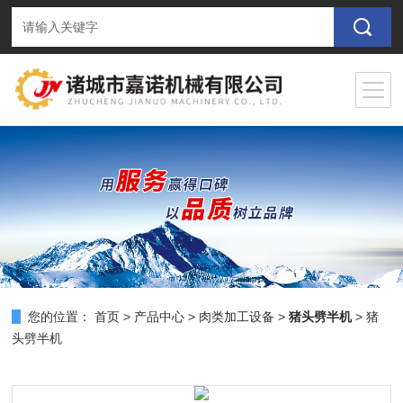
您的位置：
首页
>
产品中心
>
肉类加工设备
>
猪头劈半机
> 猪
头劈半机