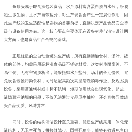
鱼罐头属于即食预包装食品，水产原料富含蛋白质与水分，极易
滋生微生物，且水产自带盐分，对生产设备会产生一定腐蚀作用，因
此生产线的卫生适配性是选购的首要前提，直接决定产品食品安全等
级与设备使用寿命。这一核心要点主要体现在设备材质与清洁设计两
大方面，也是食品生产合规的基础。
正规优质的全自动鱼罐头生产线，所有直接接触食材、汤汁、罐
体的部件，均需采用高标准食品级不锈钢材质。这类材质耐腐蚀、不
易生锈、无有害物质析出，能够抵御水产盐分、汤汁的长期侵蚀，避
免设备锈蚀污染食材，同时适配高频次高温清洗消毒作业。反观劣质
设备，采用普通钢材或非标不锈钢，短期使用就会出现氧化、起皮、
缝隙藏污纳垢的问题，不仅无法通过食品卫生抽检，还会直接导致罐
头产品变质、风味异常。
同时，设备的结构清洁设计至关重要。优质生产线采用一体化无
缝结构，无卫生死角，拼接缝隙少、凹槽死角少，能够有效避免鱼肉